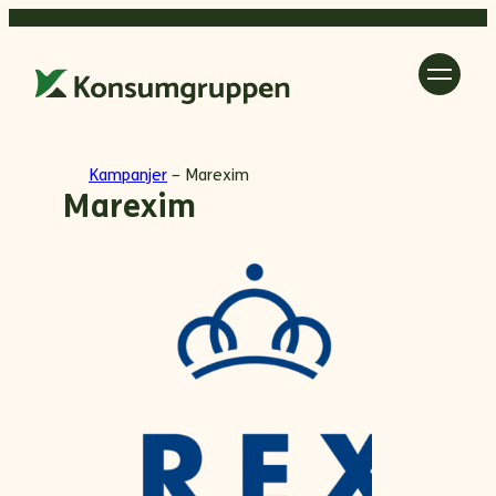
Hopp
til
innhold
Kampanjer
–
Marexim
Marexim