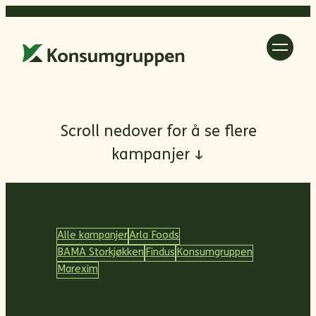
Hopp
til
innhold
Scroll nedover for å se flere
kampanjer ↓
Alle kampanjer
Arla Foods
BAMA Storkjøkken
Findus
Konsumgruppen
Marexim