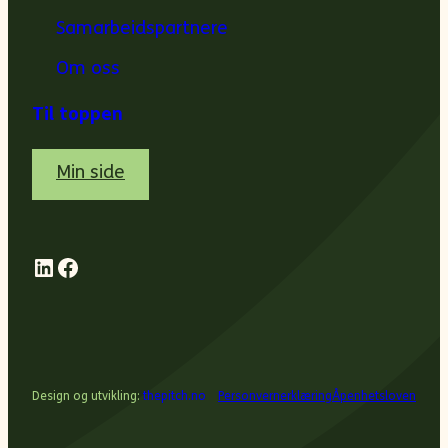
Samarbeidspartnere
Om oss
Til toppen
Min side
LinkedIn
Facebook
Design og utvikling:
thepitch.no
Personvernerklæring
Åpenhetsloven